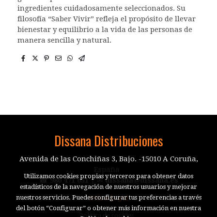
ingredientes cuidadosamente seleccionados. Su
filosofía “Saber Vivir” refleja el propósito de llevar
bienestar y equilibrio a la vida de las personas de
manera sencilla y natural.
Dissana Distribuciones
Avenida de las Conchiñas 3, Bajo. -15010 A Coruña,
España
Utilizamos cookies propias y terceros para obtener datos
☎
986 471 051
| ✉
dissana@dissana.es
estadísticos de la navegación de nuestros usuarios y mejorar
nuestros servicios. Puedes configurar tus preferencias a través
Aviso legal
del botón “Configurar” o obtener más información en nuestra
Política de cookies