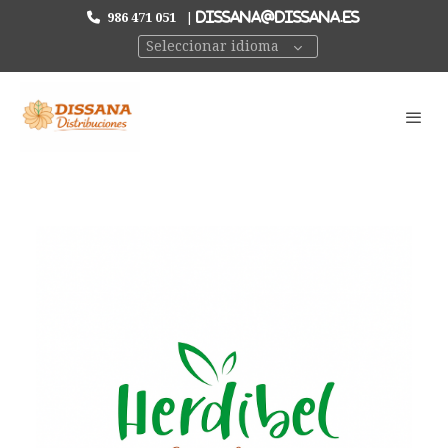
986 471 051
|
DISSANA@DISSANA.ES
Seleccionar idioma